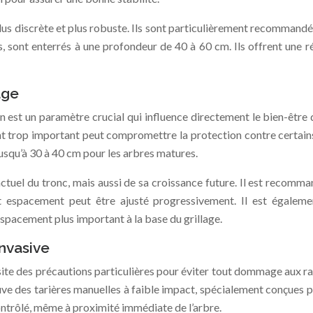
lus discrète et plus robuste. Ils sont particulièrement recommandés
, sont enterrés à une profondeur de 40 à 60 cm. Ils offrent une r
age
on est un paramètre crucial qui influence directement le bien-être d
nt trop important peut compromettre la protection contre certain
 jusqu’à 30 à 40 cm pour les arbres matures.
uel du tronc, mais aussi de sa croissance future. Il est recomma
 cet espacement peut être ajusté progressivement. Il est égalem
 espacement plus important à la base du grillage.
invasive
ssite des précautions particulières pour éviter tout dommage aux r
rouve des tarières manuelles à faible impact, spécialement conçues
contrôlé, même à proximité immédiate de l’arbre.