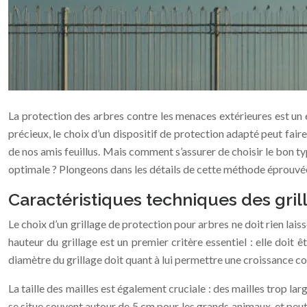
La protection des arbres contre les menaces extérieures est un en
précieux, le choix d’un dispositif de protection adapté peut faire
de nos amis feuillus. Mais comment s’assurer de choisir le bon ty
optimale ? Plongeons dans les détails de cette méthode éprouvé
Caractéristiques techniques des gril
Le choix d’un grillage de protection pour arbres ne doit rien lai
hauteur du grillage est un premier critère essentiel : elle doi
diamètre du grillage doit quant à lui permettre une croissance co
La taille des mailles est également cruciale : des mailles trop lar
se situe souvent autour de 5 cm pour les grands animaux, et peut