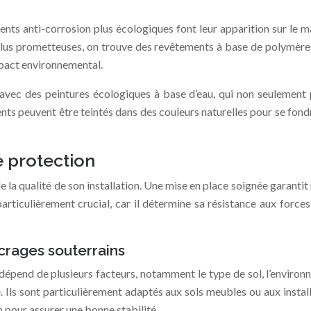
nts anti-corrosion plus écologiques font leur apparition sur le ma
s plus prometteuses, on trouve des revêtements à base de polymèr
mpact environnemental.
 avec des peintures écologiques à base d’eau, qui non seulement 
s peuvent être teintés dans des couleurs naturelles pour se fondre
e protection
e la qualité de son installation. Une mise en place soignée garanti
particulièrement crucial, car il détermine sa résistance aux forces
ncrages souterrains
s dépend de plusieurs facteurs, notamment le type de sol, l’environ
 Ils sont particulièrement adaptés aux sols meubles ou aux instal
 pour assurer une bonne stabilité.