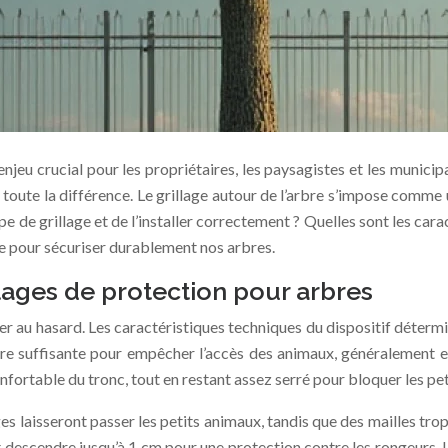
jeu crucial pour les propriétaires, les paysagistes et les municipal
 toute la différence. Le grillage autour de l’arbre s’impose comme u
pe de grillage et de l’installer correctement ? Quelles sont les c
e pour sécuriser durablement nos arbres.
lages de protection pour arbres
sser au hasard. Les caractéristiques techniques du dispositif déter
t être suffisante pour empêcher l’accès des animaux, généralement 
nfortable du tronc, tout en restant assez serré pour bloquer les pet
ges laisseront passer les petits animaux, tandis que des mailles tro
 descendre jusqu’à 1 cm pour une protection contre les rongeurs. L