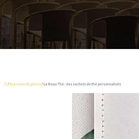
/
Evènements privés
/ Le Beau Thé : des sachets de thé personnalisés