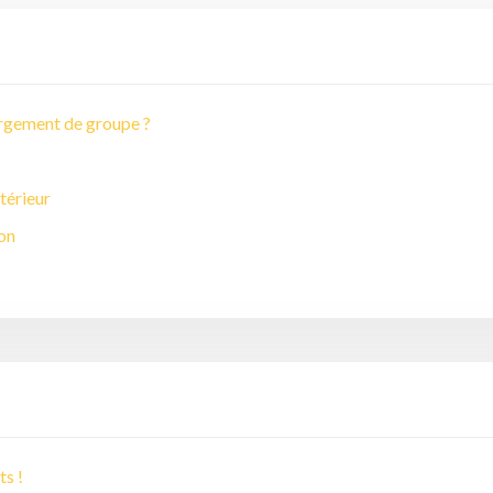
rgement de groupe ?
térieur
ion
ts !