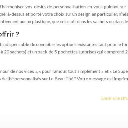
d’harmoniser vos désirs de personnalisation en vous guidant sur 
là-dessus et porté votre choix sur un design en particulier, n’hés
ontiennent aucun plastique, que cela soit dans les sachets ou dans 
frir ?
est indispensable de connaître les options existantes tant pour le f
e à 20 sachets) et un pack de 5 pochettes surprises qui comprend
l’amour de nos vices », « pour l’amour, tout simplement » et « Le S
s de thé personnalisés sur Le Beau Thé ? Votre message est imprim
Louer une stru