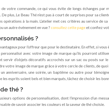
né de votre commande, ce qui vous évite de longs échanges par m
. De plus, Le Beau Thé n’est pas à court de surprises pour sa clie
s opérations à la main. L’atelier met ces critères au service de s
ou un autre événement en vue ?
consultez cette page
et confiez vo
ersonnalisés ?
avantageux pour l’offreur que pour le destinataire. En effet, si vous
t personnalisé avec votre image de marque qu’ils pourront utilis
t servir d’objets décoratifs accrochés sur un sac ou posés sur le
dre votre image de marque grâce à votre cercle de clients, de quo
 un anniversaire, une soirée, un baptême ou autre pour témoigne
e les esprits soient bels et bien marqués, tâchez de choisir les bonn
de thé ?
lusieurs options de personnalisation, dont l’impression d’un mess
sable de savoir associer les couleurs et la saveur de thé choisie.